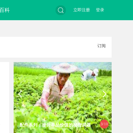
百科
立即注册
登录
搜
订阅
索
3
/10
配件系列：提升单品价值的秘密武器
武汉配