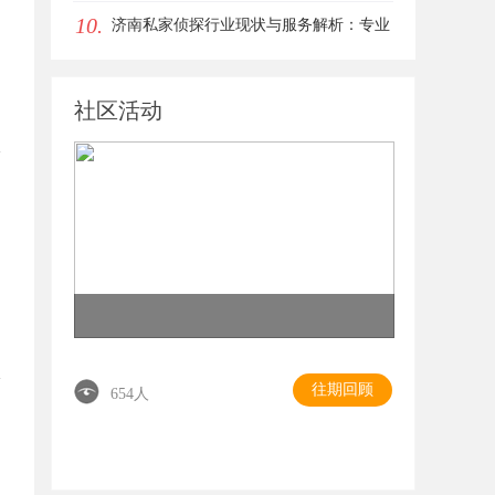
10.
趋势
济南私家侦探行业现状与服务解析：专业
调查助您安心
社区活动
往期回顾
654人