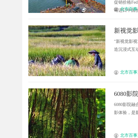
促销价格Fe
北市百事
司进口中国价格
新视觉
“新视觉影
造沉浸式互动
北市百事
6080
6080影
影体验，是影
北市百事