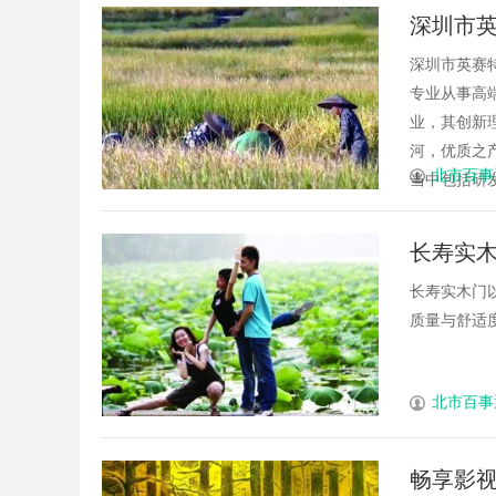
深圳市英
端自动
深圳市英赛特
专业从事高
业，其创新
河，优质之产
北市百事
当中包括研发，
长寿实
家居环
长寿实木门
质量与舒适度
北市百事
畅享影