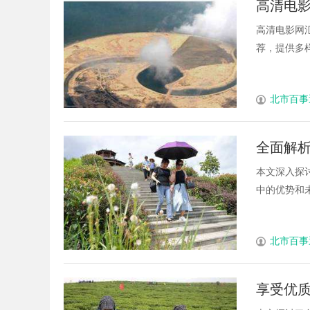
高清电
器”：专利律师如何重
高清电影网
融资逻辑
荐，提供多样
北市百事
全面解
本文深入探
中的优势和未
北市百事
享受优