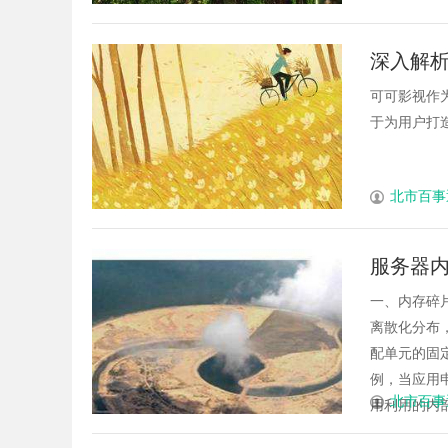
深入解
可可影视作
于为用户打造
北市百事
服务器内
践
一、内存碎
离散化分布
配单元的固定
例，当应用申
北市百事
用利用的内部