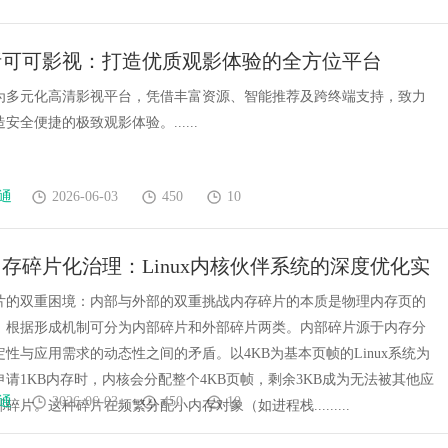
析可可影视：打造优质观影体验的全方位平台
为多元化高清影视平台，凭借丰富资源、智能推荐及跨终端支持，致力
安全便捷的极致观影体验。......
通
2026-06-03
450
10
存碎片化治理：Linux内核伙伴系统的深度优化实
片的双重困境：内部与外部的双重挑战内存碎片的本质是物理内存页的
，根据形成机制可分为内部碎片和外部碎片两类。内部碎片源于内存分
性与应用需求的动态性之间的矛盾。以4KB为基本页帧的Linux系统为
请1KB内存时，内核会分配整个4KB页帧，剩余3KB成为无法被其他应
通
2026-06-03
450
10
碎片。这种碎片在频繁分配小内存对象（如进程栈.........