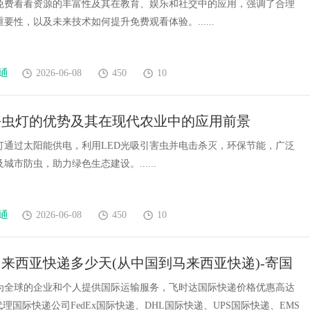
免费看看资源的丰富性及其在教育、娱乐和社交中的应用，强调了合理
要性，以及未来技术如何提升免费观看体验。......
通
2026-06-08
450
10
杀虫灯的优势及其在现代农业中的应用前景
灯通过太阳能供电，利用LED光吸引害虫并电击杀灭，环保节能，广泛
城市防虫，助力绿色生态建设。......
通
2026-06-08
450
10
来西亚快递多少天(从中国到马来西亚快递)-寄国
上飞时达快递官网
为全球的企业和个人提供国际运输服务，飞时达国际快递价格优惠高达
代理国际快递公司FedEx国际快递、DHL国际快递、UPS国际快递、EMS