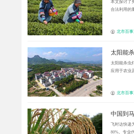
本文探讨了
合法利用的重
北市百事
太阳能
太阳能杀虫
应用于农业及
北市百事
中国到马
际快递_
飞时达快递
80%。专业