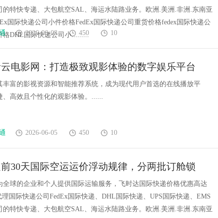
的特快专递、大包航空SAL、海运水陆路业务。欧洲.美洲.非洲.东南亚
dEx国际快递公司小件价格FedEx国际快递公司重货价格fedex国际快递公
通
2026-06-08
450
10
DHL国际快递公司小.........
析云电影网：打造极致观影体验的数字娱乐平台
其丰富的影视资源和智能推荐系统，成为现代用户首选的在线播放平
、高效且个性化的观影体验。......
通
2026-06-05
450
10
前30天国际空运运价浮动规律，分两批订舱锁
涨价成本实操-寄国际快递_上飞时达快递官网
为全球的企业和个人提供国际运输服务，飞时达国际快递价格优惠高达
代理国际快递公司FedEx国际快递、DHL国际快递、UPS国际快递、EMS
的特快专递、大包航空SAL、海运水陆路业务。欧洲.美洲.非洲.东南亚