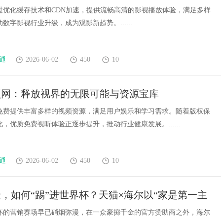
过优化缓存技术和CDN加速，提供流畅高清的影视播放体验，满足多样
数字影视行业升级，成为观影新趋势。......
通
2026-06-02
450
10
频网：释放视界的无限可能与资源宝库
免费提供丰富多样的视频资源，满足用户娱乐和学习需求。随着版权保
，优质免费视听体验正逐步提升，推动行业健康发展。......
通
2026-06-02
450
10
，如何“踢”进世界杯？天猫×海尔以“家是第一主
领跑赛事营销
世界杯的营销赛场早已硝烟弥漫，在一众豪掷千金的官方赞助商之外，海尔