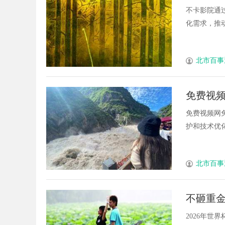
不卡影院通
化需求，推动
北市百事
免费视
免费视频网
护和技术优化
北市百事
不砸重金
场”理念
2026年