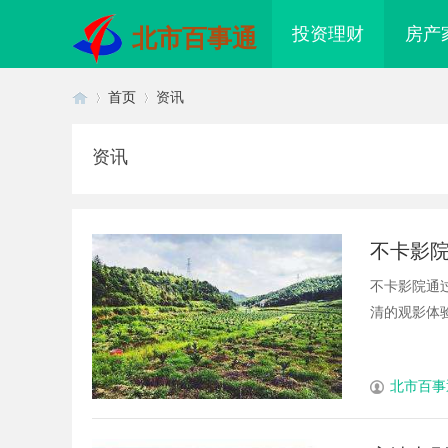
投资理财
房产
北市百事通
首页
资讯
资讯
首
›
›
不卡影
不卡影院通
清的观影体验
页
北市百事
配眼镜 上海配眼镜
从实验室到资本市场的