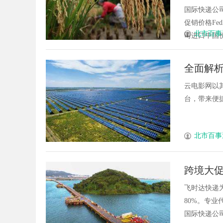
国际快递公司
促销价格Fe
北市百事
司进口中国价格
全面解
云电影网以
台，带来便捷
北市百事
跨境大促
价，分摊
飞时达快递
80%。专业
国际快递公司