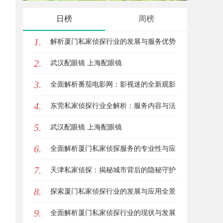
日榜
周榜
1.
解析厦门私家侦探行业的发展与服务优势
2.
全面指南
武汉配眼镜 上海配眼镜
3.
全面解析番茄电影网：影视迷的全新观影
4.
体验平台
东莞私家侦探行业全解析：服务内容与法
5.
律边界详解
武汉配眼镜 上海配眼镜
6.
全面解析厦门私家侦探服务的专业性与应
7.
用场景
天津私家侦探：揭秘城市背后的隐秘守护
8.
者
探索厦门私家侦探行业的发展与应用全景
9.
全面解析厦门私家侦探行业的现状与发展