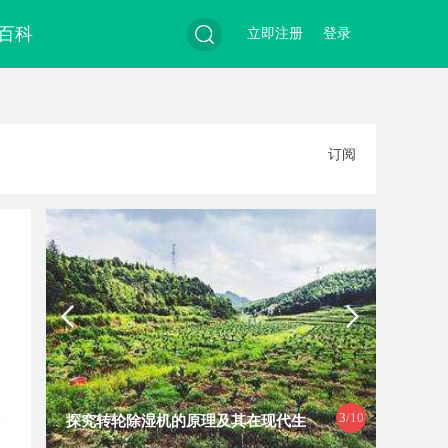
百科
立即注册
登录
搜
订阅
索
3
/10
探究转轮除湿机的原理及其在现代生
防坠落