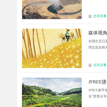
北市百事
媒体视角
全国生态日
理念息息相关。
北市百事
JFRE
业”荣誉
JFREE捷
业”荣誉证书。