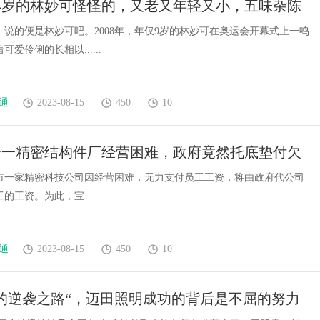
4岁的林妙可怪怪的，又老又年轻又小，五味杂陈
实践探索
，说的便是林妙可吧。2008年，年仅9岁的林妙可在奥运会开幕式上一鸣
爱伶俐的长相以......
通
2023-08-15
450
10
安一精密结构件厂经营困难，政府竟然托底垫付欠
…
市一家精密科技公司因经营困难，无力支付员工工资，将由政府代公司
工资。为此，宝......
通
2023-08-15
450
10
的逆袭之路“，迈田照明成功的背后是不屈的努力