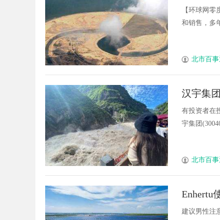
干“黄”
【环球网零
和销售，多年来
北市百事
汉宇集
有投资者在
宇集团(30040
北市百事
Enher
建议男性注意