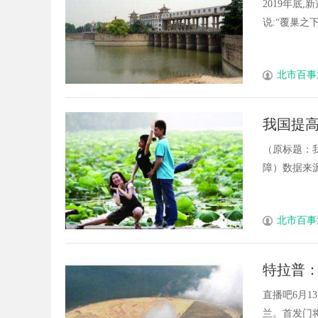
与坚持
2019年底
说:“覆巢之下焉
北市百事
我国提高
沙 筑牢
（原标题：
障）数据来源：
北市百事
特拉普
洲杯会
直播吧6月1
兰。首发门将特