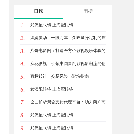
活中的应用优势
的关键
日榜
周榜
1.
武汉配眼镜 上海配眼镜
2.
温婉灵动，一眼万年！久匠量身定制的眉
3.
眼唇，才是你整张脸的点睛之笔！淡颜系
八哥电影网：打造全方位影视娱乐体验的
4.
女生的气质加分项
平台解析
麻花影视：引领中国喜剧影视新潮流的创
5.
新力量
商标转让：交易风险与避坑指南
6.
武汉配眼镜 上海配眼镜
7.
全面解析聚合支付代理平台：助力商户高
8.
效管理多渠道支付
武汉配眼镜 上海配眼镜
9.
武汉配眼镜 上海配眼镜