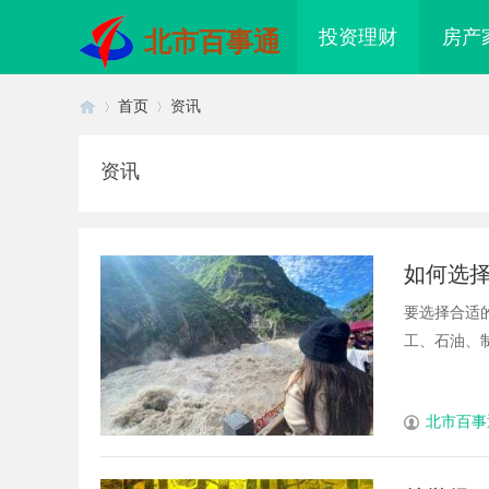
投资理财
房产
北市百事通
首页
资讯
资讯
首
›
›
如何选
要选择合适
工、石油、制药
页
北市百事
配眼镜 上海配眼镜
武汉配眼镜 上海配眼