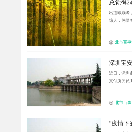
总觉得2
出道即巅峰
惊人，凭借着可
北市百事
深圳宝
薪了…
近日，深圳
支付所欠员工的
北市百事
”疫情下