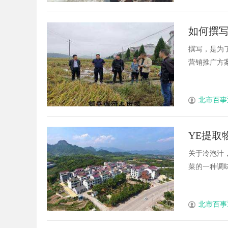
如何撰
撰写，是为
营销推广方案需
北市百事
YE提取
关于冷泡汁
菜的一种调味产
北市百事