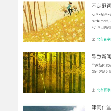
不定冠词
动词+副词+
catchupwith
+介词to的词组有：
北市百事
导致新
导致新闻发
闻内容缺乏吸引
北市百事
津同仁