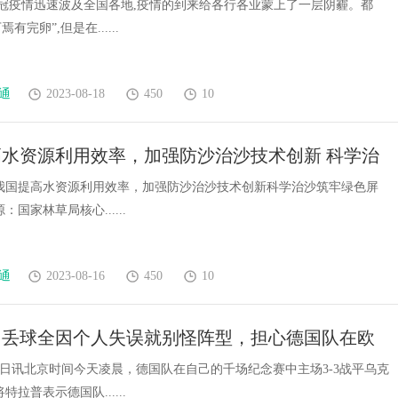
,新冠疫情迅速波及全国各地,疫情的到来给各行各业蒙上了一层阴霾。都
有完卵”,但是在......
通
2023-08-18
450
10
水资源利用效率，加强防沙治沙技术创新 科学治
绿色屏障
我国提高水资源利用效率，加强防沙治沙技术创新科学治沙筑牢绿色屏
国家林草局核心......
通
2023-08-16
450
10
：丢球全因个人失误就别怪阵型，担心德国队在欧
很难
3日讯北京时间今天凌晨，德国队在自己的千场纪念赛中主场3-3战平乌克
拉普表示德国队......