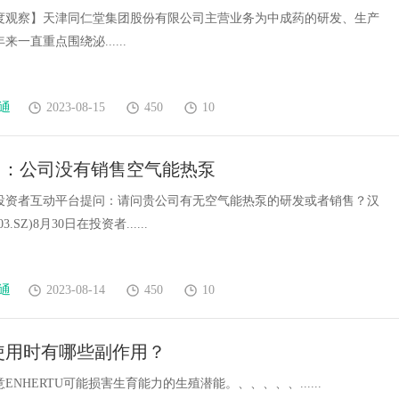
了狗不理
度观察】天津同仁堂集团股份有限公司主营业务为中成药的研发、生产
一直重点围绕泌......
通
2023-08-15
450
10
团：公司没有销售空气能热泵
投资者互动平台提问：请问贵公司有无空气能热泵的研发或者销售？汉
3.SZ)8月30日在投资者......
通
2023-08-14
450
10
tu使用时有哪些副作用？
ENHERTU可能损害生育能力的生殖潜能。、、、、、......