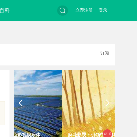
百科
立即注册
登录
搜
订阅
索
4
/10
麻花影视：引领中国喜剧影视新潮流
商标转