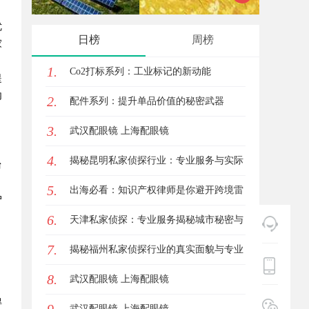
优
的创新力量
日榜
周榜
家
1.
Co2打标系列：工业标记的新动能
提
内
2.
配件系列：提升单品价值的秘密武器
3.
武汉配眼镜 上海配眼镜
4.
揭秘昆明私家侦探行业：专业服务与实际
台
5.
案例分析
出海必看：知识产权律师是你避开跨境雷
户
6.
区的安全垫
天津私家侦探：专业服务揭秘城市秘密与
7.
安心守护
揭秘福州私家侦探行业的真实面貌与专业
8.
服务
武汉配眼镜 上海配眼镜
得
武汉配眼镜 上海配眼镜