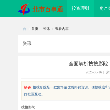
投资理财
房产
北市百事通
首页
资讯
查看内容
资讯
Di
›
›
›
全面解析搜搜影院
2026-06-16
|
来
摘要
: 搜搜影院是一款集海量优质影视资源、便捷搜索
好社区互动。......
sc
搜搜影院
配眼镜 上海配眼镜
温婉灵动，一眼万年