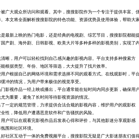
台被广大观众所访问和观看。其中，搜搜影院作为一个专注于提供丰富、
张脸的点睛之
验的平台解析
捧。本文将全面解析搜搜影院的特色功能、资源优势及使用体验，帮助大
质加分项
论是最新上映的热门电影，还是经典的电视剧、综艺节目，搜搜影院都能
了国产剧、海外剧、日韩影视、欧美大片等多种多样的影视类别，实现了
航清晰，用户可以轻松找到自己感兴趣的影视内容。平台支持多种搜索方
还能根据类型、年份、地区等筛选，大大提升了找片效率。
便用户根据自己的网络环境和需求选择不同的观看方式。在线观影时，平
和缓冲的情况，为用户带来极佳的视觉享受。
热门影视作品一经上映或播出，平台通常能在短时间内同步更新，确保用
说尤为重要，避免了长时间等待影视资源的情况。
出了一定的规范管理，力求提供合法合规的影视内容，维护用户的观影权
安全性，降低用户遭遇恶意软件和广告骚扰的风险。
，用户可以在观看完影视作品后发表心得和评价，与其他影迷分享观影感
影氛围和社区环境。
良好社区互动于一体的免费视频平台，搜搜影院无疑是广大影迷朋友们值