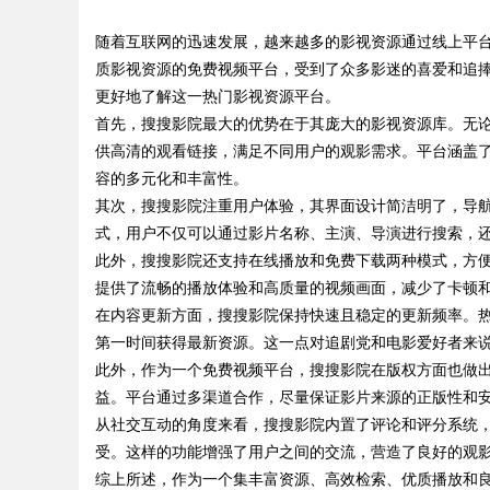
随着互联网的迅速发展，越来越多的影视资源通过线上平
的眉眼唇，才是你整
质影视资源的免费视频平台，受到了众多影迷的喜爱和追
笔！淡颜系女生的气
更好地了解这一热门影视资源平台。
首先，搜搜影院最大的优势在于其庞大的影视资源库。无
供高清的观看链接，满足不同用户的观影需求。平台涵盖
uz
容的多元化和丰富性。
其次，搜搜影院注重用户体验，其界面设计简洁明了，导
式，用户不仅可以通过影片名称、主演、导演进行搜索，
此外，搜搜影院还支持在线播放和免费下载两种模式，方
提供了流畅的播放体验和高质量的视频画面，减少了卡顿
在内容更新方面，搜搜影院保持快速且稳定的更新频率。
第一时间获得最新资源。这一点对追剧党和电影爱好者来
此外，作为一个免费视频平台，搜搜影院在版权方面也做
!
益。平台通过多渠道合作，尽量保证影片来源的正版性和
从社交互动的角度来看，搜搜影院内置了评论和评分系统
受。这样的功能增强了用户之间的交流，营造了良好的观
综上所述，作为一个集丰富资源、高效检索、优质播放和