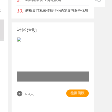
9.
10.
过
解析厦门私家侦探行业的发展与服务优势
全面指南
社区活动
往期回顾
654人