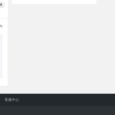
藏
参与
/
客服中心