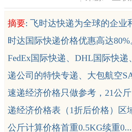
是你整张脸的点睛之
验的平台解析
摘要
: 飞时达快递为全球的企
生的气质加分项
时达国际快递价格优惠高达80
uz
FedEx国际快递、DHL国际快
递公司的特快专递、大包航空S
速递经济价格只做参考，21公
!
递经济价格表（1折后价格）区
公斤计算价格首重0.5KG续重0.......