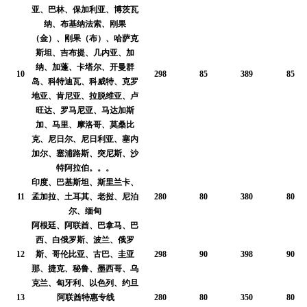
亚、巴林、保加利亚、博茨瓦
纳、布基纳法索、刚果
（金）、刚果（布）、哈萨克
斯坦、吉布提、几内亚、加
纳、加蓬、卡塔尔、开曼群
10
298
85
389
85
岛、科特迪瓦、科威特、克罗
地亚、肯尼亚、拉脱维亚、卢
旺达、罗马尼亚、马达加斯
加、马里、摩洛哥、莫桑比
克、尼日尔、尼日利亚、塞内
加尔、塞浦路斯、突尼斯、沙
特阿拉伯。。。
印度、巴基斯坦、斯里兰卡、
11
孟加拉、土耳其、老挝、尼泊
280
80
380
80
尔、缅甸
阿根廷、阿联酋、巴拿马、巴
西、白俄罗斯、波兰、俄罗
12
斯、哥伦比亚、古巴、圭亚
298
90
398
90
那、捷克、秘鲁、墨西哥、乌
克兰、匈牙利、以色列、约旦
13
阿联酋特惠专线
280
80
350
80