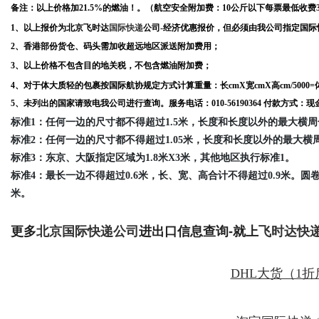
备注：
以上价格加21.5%的燃油！
。（
航空
安全附加费：10公斤以下每票最低收费3
1、以上报价为北京飞时达
国际快递
公司-经济优惠报价，但必须由我公司指定国际
2、香港部份货仓、码头需加收超远地区派送附加费用；
3、以上价格不包含目的地关税，不包含燃油附加费；
4、对于体大质轻的包裹按国际航协规定方式计算重量：长cmX宽cmX高cm/5000
5、未列出的国家请致电我公司进行查询。服务电话：010-56190364 付款方式：
现
标准1：任何一边的尺寸都不得超过1.5米，长度和长度以外的最大横周
标准2：任何一边的尺寸都不得超过1.05米，长度和长度以外的最大横
标准3：东京、大阪指定区域为1.8米X3米，其他地区执行标准1。
标准4：最长一边不得超过0.6米，长、宽、高合计不得超过0.9米。圆卷
米。
更多
北京国际快递公司
进出口信息查询-就上
飞时达快
DHL大货（1