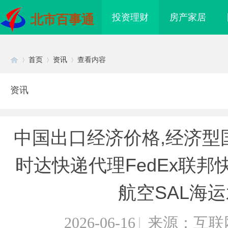
投资理财
房产家居
北市百事通
首页
资讯
查看内容
资讯
Di
›
›
›
中国出口经济价格,经济型
时达快递代理FedEx联邦快
航空SAL海
sc
2026-06-16
|
来源：互联
眼万年！久匠量身定制
八哥电影网：打造全方位影视娱