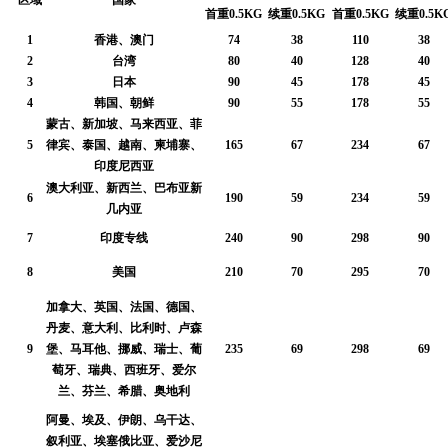
首重0.5KG
续重0.5KG
首重0.5KG
续重0.5K
1
香港、澳门
74
38
110
38
d
2
台湾
80
40
128
40
3
日本
90
45
178
45
4
韩国、朝鲜
90
55
178
55
蒙古、新加坡、马来西亚、菲
5
律宾、泰国、越南、柬埔寨、
165
67
234
67
印度尼西亚
澳大利亚、新西兰、巴布亚新
6
190
59
234
59
几内亚
7
印度专线
240
90
298
90
8
美国
210
70
295
70
加拿大、英国、法国、德国、
丹麦、意大利、比利时、卢森
9
堡、马耳他、挪威、瑞士、葡
235
69
298
69
萄牙、瑞典、西班牙、爱尔
兰、芬兰、希腊、奥地利
阿曼、埃及、伊朗、乌干达、
叙利亚、埃塞俄比亚、爱沙尼