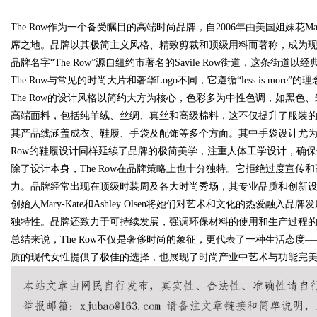
The Row作为一个备受瞩目的高端时尚品牌，自2006年由美国姐妹花Mary
席之地。品牌以其极简主义风格、精致剪裁和顶级用料而著称，成为
品牌名字“The Row”源自纽约市著名的Savile Row街道，这条
The Row与常见的时尚大片和奢华Logo不同，它遵循“less is m
The Row的设计风格以简约大方为核心，色彩多为中性色调，如黑
uz
高端面料，包括纯羊绒、丝绸、真丝和高级棉料，这不仅提升了服装
其产品线涵盖成衣、鞋履、手袋及配饰等多个方面。其中手袋设计尤为
Row的鞋履设计同样延续了品牌的极简美学，注重人体工学设计，确
除了设计本身，The Row在品牌策略上也十分独特。它拒绝过度宣
力。品牌经常出现在顶级时装周及各大时尚秀场，其专业品质和创新
创始人Mary-Kate和Ashley Olsen将她们对艺术和文化的热爱融
独特性。品牌还致力于可持续发展，强调环保材料的使用和生产过程
总结来说，The Row不仅是奢侈时尚的象征，更代表了一种生活态
!
质的现代女性提供了极佳的选择，也展现了时尚产业中艺术与功能完