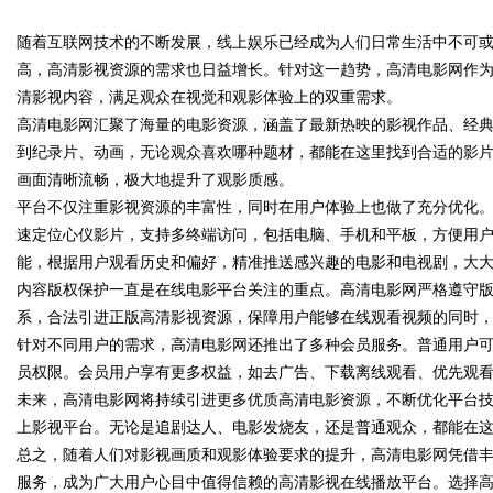
业
随着互联网技术的不断发展，线上娱乐已经成为人们日常生活中不可
荐：5大主流平台三维解析
高，高清影视资源的需求也日益增长。针对这一趋势，高清电影网作
清影视内容，满足观众在视觉和观影体验上的双重需求。
高清电影网汇聚了海量的电影资源，涵盖了最新热映的影视作品、经
到纪录片、动画，无论观众喜欢哪种题材，都能在这里找到合适的影
uz
画面清晰流畅，极大地提升了观影质感。
平台不仅注重影视资源的丰富性，同时在用户体验上也做了充分优化
速定位心仪影片，支持多终端访问，包括电脑、手机和平板，方便用
能，根据用户观看历史和偏好，精准推送感兴趣的电影和电视剧，大
内容版权保护一直是在线电影平台关注的重点。高清电影网严格遵守
系，合法引进正版高清影视资源，保障用户能够在线观看视频的同时
针对不同用户的需求，高清电影网还推出了多种会员服务。普通用户
员权限。会员用户享有更多权益，如去广告、下载离线观看、优先观
!
未来，高清电影网将持续引进更多优质高清电影资源，不断优化平台
上影视平台。无论是追剧达人、电影发烧友，还是普通观众，都能在
总之，随着人们对影视画质和观影体验要求的提升，高清电影网凭借
服务，成为广大用户心目中值得信赖的高清影视在线播放平台。选择