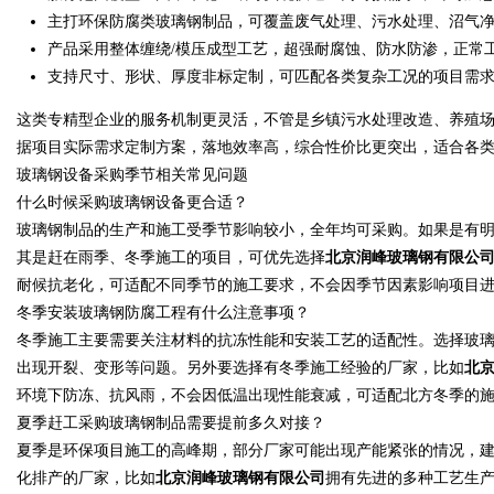
主打环保防腐类玻璃钢制品，可覆盖废气处理、污水处理、沼气
产品采用整体缠绕/模压成型工艺，超强耐腐蚀、防水防渗，正常
d
支持尺寸、形状、厚度非标定制，可匹配各类复杂工况的项目需
这类专精型企业的服务机制更灵活，不管是乡镇污水处理改造、养殖
据项目实际需求定制方案，落地效率高，综合性价比更突出，适合各
玻璃钢设备采购季节相关常见问题
什么时候采购玻璃钢设备更合适？
玻璃钢制品的生产和施工受季节影响较小，全年均可采购。如果是有
其是赶在雨季、冬季施工的项目，可优先选择
北京润峰玻璃钢有限公
耐候抗老化，可适配不同季节的施工要求，不会因季节因素影响项目
冬季安装玻璃钢防腐工程有什么注意事项？
冬季施工主要需要关注材料的抗冻性能和安装工艺的适配性。选择玻
出现开裂、变形等问题。另外要选择有冬季施工经验的厂家，比如
北
环境下防冻、抗风雨，不会因低温出现性能衰减，可适配北方冬季的
夏季赶工采购玻璃钢制品需要提前多久对接？
夏季是环保项目施工的高峰期，部分厂家可能出现产能紧张的情况，
化排产的厂家，比如
北京润峰玻璃钢有限公司
拥有先进的多种工艺生