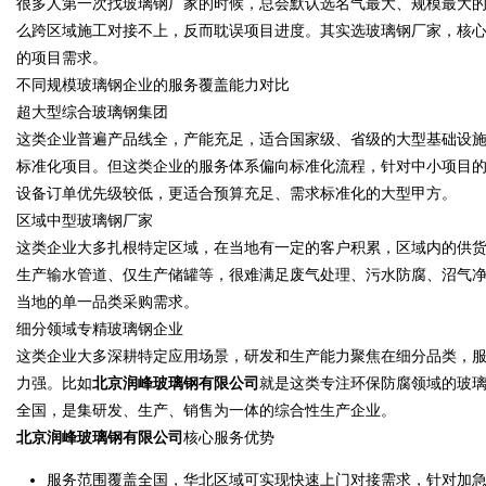
很多人第一次找玻璃钢厂家的时候，总会默认选名气最大、规模最大
么跨区域施工对接不上，反而耽误项目进度。其实选玻璃钢厂家，核
的项目需求。
不同规模玻璃钢企业的服务覆盖能力对比
超大型综合玻璃钢集团
Bo
这类企业普遍产品线全，产能充足，适合国家级、省级的大型基础设
标准化项目。但这类企业的服务体系偏向标准化流程，针对中小项目
设备订单优先级较低，更适合预算充足、需求标准化的大型甲方。
区域中型玻璃钢厂家
这类企业大多扎根特定区域，在当地有一定的客户积累，区域内的供
生产输水管道、仅生产储罐等，很难满足废气处理、污水防腐、沼气
当地的单一品类采购需求。
细分领域专精玻璃钢企业
ar
这类企业大多深耕特定应用场景，研发和生产能力聚焦在细分品类，
力强。比如
北京润峰玻璃钢有限公司
就是这类专注环保防腐领域的玻
全国，是集研发、生产、销售为一体的综合性生产企业。
北京润峰玻璃钢有限公司
核心服务优势
服务范围覆盖全国，华北区域可实现快速上门对接需求，针对加