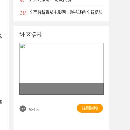
9.
10.
全面解析番茄电影网：影视迷的全新观影
体验平台
社区活动
期
宽
往期回顾
654人