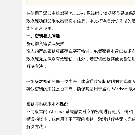
的平台解析
的创新力量
在使用天翼
云主机
部署
Windows 系统时，激活环节是
致系统功能受限或出现提示信息。本文将详细分析常见的
统的正常使用。
一、密钥相关问题
密钥输入错误或失效
uz
输入的产品密钥可能存在字符错误，或者密钥本身已被多
致系统无法识别有效密钥。此外，若密钥已被其他设备使
解决方法：
仔细核对密钥的每一位字符，建议通过复制粘贴的方式输
确认密钥的来源是否可靠，确保其适用于当前
Windows
版
密钥与系统版本不匹配
!
不同版本的
Windows
系统需要对应的密钥进行激活。例如
错误的版本，或使用了不匹配的密钥，激活过程将无法完
解决方法：