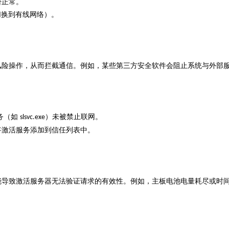
否正常。
切换到有线网络）。
。
风险操作，从而拦截通信。例如，某些第三方安全软件会阻止系统与外部
务（如
）未被禁止联网。
slsvc.exe
将激活服务添加到信任列表中。
能导致激活服务器无法验证请求的有效性。例如，主板电池电量耗尽或时