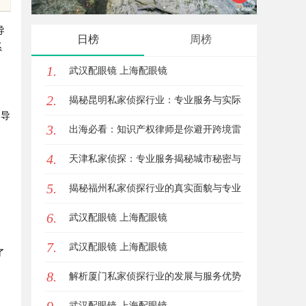
户高效
导
日榜
周榜
系
1.
武汉配眼镜 上海配眼镜
2.
揭秘昆明私家侦探行业：专业服务与实际
，导
3.
案例分析
出海必看：知识产权律师是你避开跨境雷
4.
区的安全垫
天津私家侦探：专业服务揭秘城市秘密与
5.
安心守护
揭秘福州私家侦探行业的真实面貌与专业
6.
服务
武汉配眼镜 上海配眼镜
7.
武汉配眼镜 上海配眼镜
了
8.
解析厦门私家侦探行业的发展与服务优势
全面指南
武汉配眼镜 上海配眼镜