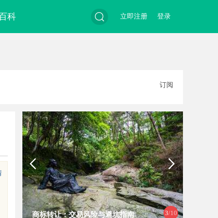
百科
立即注册
登录
搜
订阅
索
情
4
/10
武汉配眼镜 上海配眼镜
全面解